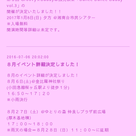
vol.3」の
開催が決定いたしました！！
2017年1月8日(日) 夕方 ＠湘南台市民シアター
※入場無料
開演時間等詳細は未定です。
2016-07-06 20:02:00
８月イベント詳細決定しました！
８月のイベント詳細が決定しました！
８月６日(土)＠金比羅神社祭り
(小田急線桜ヶ丘駅より徒歩１分)
１６:５０〜１７：２０
※小雨決行
８月２７日（土）＠ゆとりの森 仲良しプラザ前広場
(厚木基地横）
１７：００〜１８：００
※雨天の場合＝８月２８日（日）１１：００〜に延期