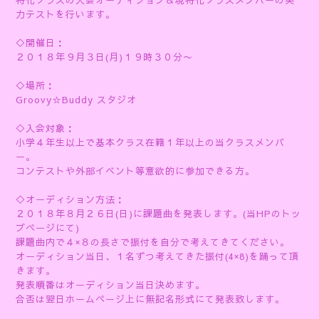
特化クラスの入会オーディション＆現特化クラスメンバーの実
力テストを行います。
◇開催日：
２０１８年９月３日(月)１９時３０分〜
◇場所：
Groovy☆Buddy スタジオ
◇入会対象：
小学４年生以上で基本クラス在籍１年以上の当クラスメンバ
ー。
コンテストや外部イベント等意欲的に参加できる方。
◇オーディション方法：
２０１８年８月２６日(日)に課題曲を発表します。(当HPのトッ
プページにて)
課題曲内で４×８の長さで振付を自分で考えてきてください。
オーディション当日、１名ずつ考えてきた振付(4×8)を踊って頂
きます。
発表順番はオーディション当日決めます。
合否は翌日ホームページ上に無記名形式にて発表致します。