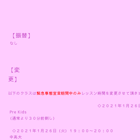
【振替】
なし
【変
更】
以下のクラスは
緊急事態宣言期間中のみ
レッスン時間を変更させて頂き
◇２０２１年１月２６日（火）１８：
Pre Kids
（通常より３０分前倒し）
◇２０２１年１月２６日（火）１９：００〜２０：００
中高大