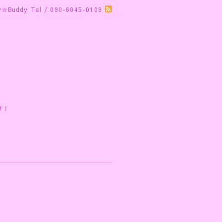
y☆Buddy
Tel / 090-6045-0109
す！