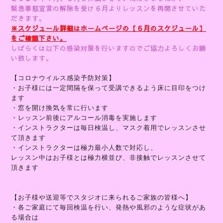
緊急事態宣言の解除を受け６月よりレッスンを再開させていた
だきます。
※スケジュール詳細はホームページの【６月のスケジュール】
をご確認下さい。
しばらくは以下の感染対策を行いますのでご協力よろしくお願
い致します。
【コロナウイルス感染予防対策】
・お子様には一定間隔を保って受講できるよう床に目印をつけ
ます
・窓を開け換気を常に行います
・レッスン前後にアルコール消毒を実施します
・インストラクターは毎日検温し、マスク着用でレッスンさせ
て頂きます
・インストラクターは極力最小人数で対応し、
レッスン中はお子様とは極力横並び、非接触でレッスンさせて
頂きます
【お子様や送迎等でスタジオに来られるご家族の皆様へ】
・各ご家庭にて毎回検温を行い、発熱や風邪のような症状があ
る場合は