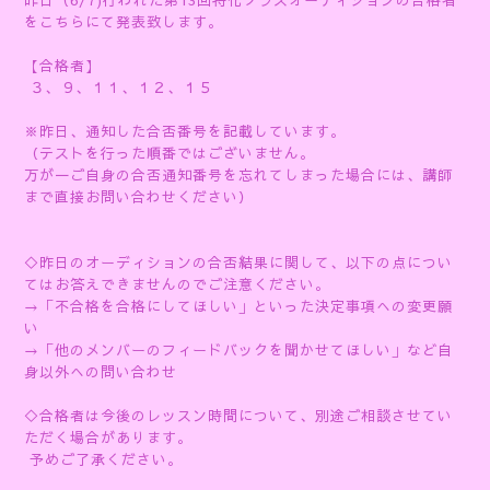
昨日（6/7)行われた第13回特化クラスオーディションの合格者
をこちらにて発表致します。
【合格者】
３、９、１１、１２、１５
※昨日、通知した合否番号を記載しています。
（テストを行った順番ではございません。
万が一ご自身の合否通知番号を忘れてしまった場合には、講師
まで直接お問い合わせください）
◇昨日のオーディションの合否結果に関して、以下の点につい
てはお答えできませんのでご注意ください。
→「不合格を合格にしてほしい」といった決定事項への変更願
い
→「他のメンバーのフィードバックを聞かせてほしい」など自
身以外への問い合わせ
◇合格者は今後のレッスン時間について、別途ご相談させてい
ただく場合があります。
予めご了承ください。